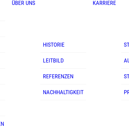
ÜBER UNS
KARRIERE
HISTORIE
S
LEITBILD
A
REFERENZEN
S
NACHHALTIGKEIT
P
EN